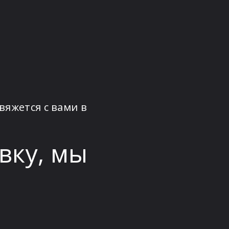
вяжется с вами в
вку, мы
м