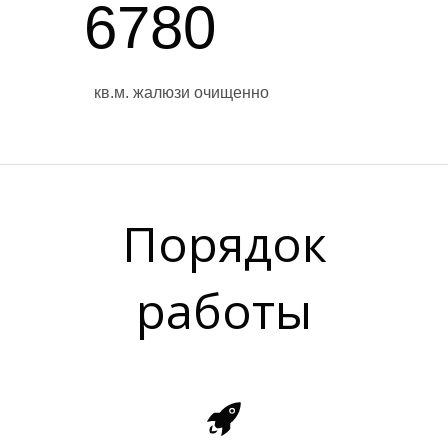
6780
кв.м. жалюзи очищенно
Ж
Порядок
работы