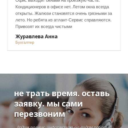
Офис выходит окнами на проезжую часть.
Кондиционеров в офисе нет. Летом окна всегда
открыты. Жалюзи становятся очень грязными за
лето. Но ребята из атлант-Сервис справляются.
Привозят их всегда чистыми
Журавлева Анна
Бухгалтер
А
не трать время. оставь
заявку. мы сами
перезвоним
Дадим полную информацию по видам работ, а